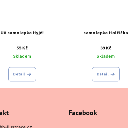
UV samolepka Hyjé!
samolepka Holčičk
55 Kč
39 Kč
Skladem
Skladem
Detail
Detail
akt
Facebook
bb-ilustrace.cz