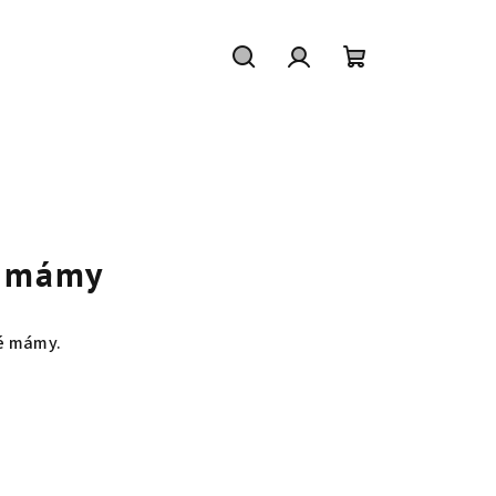
Hledat
Přihlášení
Nákupní
košík
o mámy
é mámy.