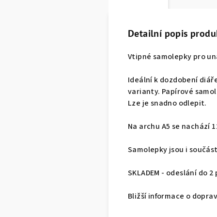
Detailní popis produ
Vtipné samolepky pro u
Ideální k dozdobení diář
varianty. Papírové samol
Lze je snadno odlepit.
Na archu A5 se nachází 
Samolepky jsou i součás
SKLADEM - odeslání do 2
Bližší informace o dopra