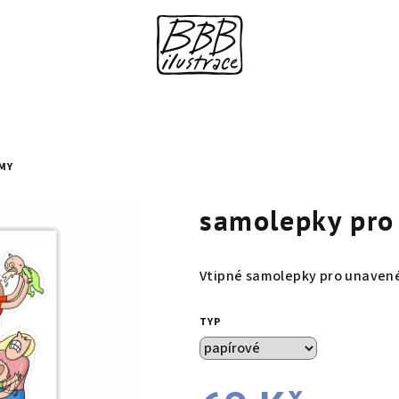
MY
samolepky pr
Vtipné samolepky pro unaven
TYP