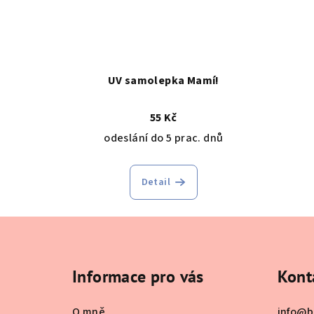
UV samolepka Mamí!
55 Kč
odeslání do 5 prac. dnů
Detail
Z
á
Informace pro vás
Kont
p
a
O mně
info
@
b