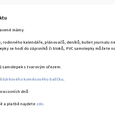
ktu
navené mámy.
e, rodinného kalendáře, plánovačů, deníků, bullet journalu n
epky se hodí do zápisníků či bloků, PVC samolepky můžete na
12 samolepek s tvarovým ořezem.
tí
dárkového komiksového balíčku
.
 pracovních dnů
vě a platbě najdete
zde
.