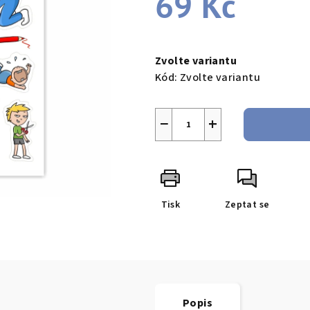
69 Kč
Měrná
cena:
Zvolte variantu
Kód:
Zvolte variantu
−
+
Tisk
Zeptat se
Popis