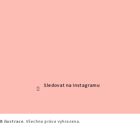
Sledovat na Instagramu
B ilustrace
. Všechna práva vyhrazena.