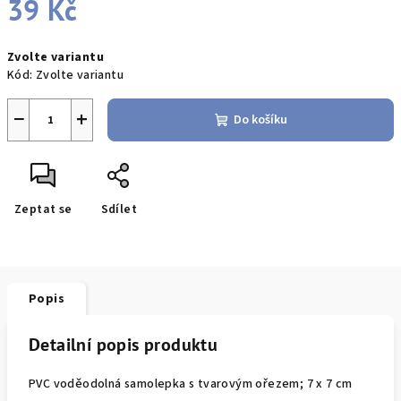
39 Kč
Měrná
Zvolte variantu
cena:
Kód:
Zvolte variantu
−
+
Do košíku
Zeptat se
Sdílet
Popis
Detailní popis produktu
PVC voděodolná samolepka s tvarovým ořezem; 7 x 7 cm