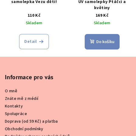
samolepka Vezu děti!
UV samolepky Ptáčci a
květiny
110 Kč
169 Kč
Skladem
Skladem
Detail
Do košíku
Z
á
p
Informace pro vás
a
O mně
t
Znáte mě z médií
í
Kontakty
Spolupráce
Doprava (od 59 Kč) a platba
Obchodní podmínky