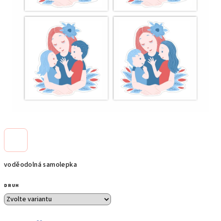
voděodolná samolepka
DRUH