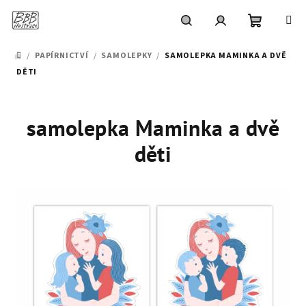
Přejít
na
obsah
Nákupní
Hledat
Přihlášení
/
PAPÍRNICTVÍ
/
SAMOLEPKY
/
SAMOLEPKA MAMINKA A DVĚ
DOMŮ
DĚTI
košík
samolepka Maminka a dvě
děti