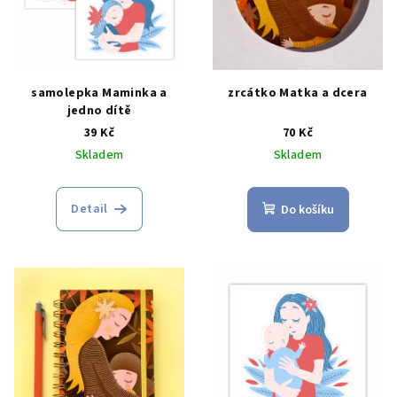
samolepka Maminka a
zrcátko Matka a dcera
jedno dítě
39 Kč
70 Kč
Skladem
Skladem
Detail
Do košíku