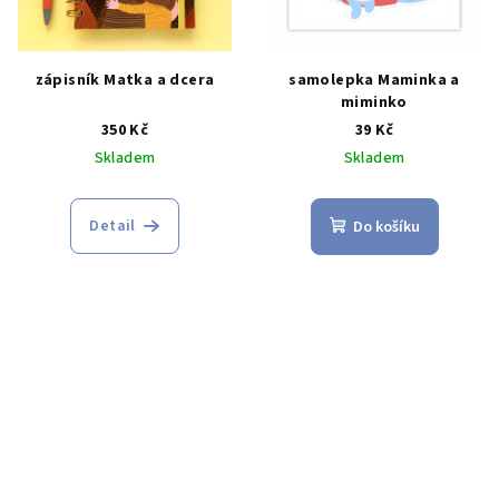
zápisník Matka a dcera
samolepka Maminka a
miminko
350 Kč
39 Kč
Skladem
Skladem
Detail
Do košíku