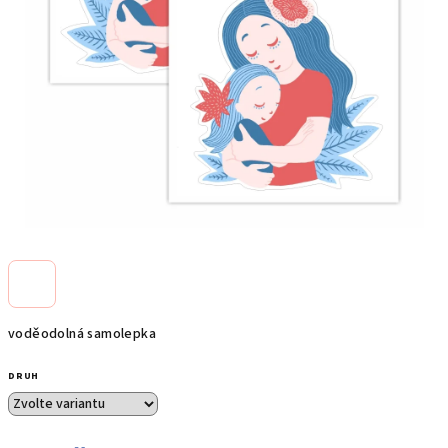
voděodolná samolepka
DRUH