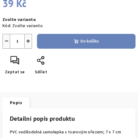
39 Kč
Měrná
Zvolte variantu
cena:
Kód:
Zvolte variantu
−
+
Do košíku
Zeptat se
Sdílet
Popis
Detailní popis produktu
PVC voděodolná samolepka s tvarovým ořezem; 7 x 7 cm