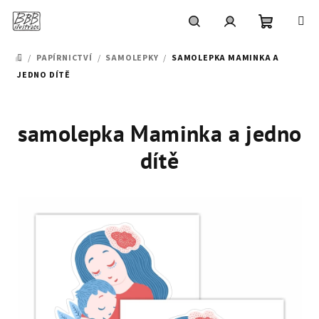
Přejít
na
obsah
Nákupní
Hledat
Přihlášení
/
PAPÍRNICTVÍ
/
SAMOLEPKY
/
SAMOLEPKA MAMINKA A
DOMŮ
JEDNO DÍTĚ
košík
samolepka Maminka a jedno
dítě