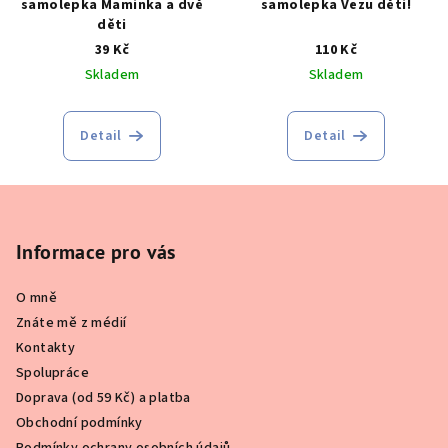
samolepka Maminka a dvě
samolepka Vezu děti!
děti
39 Kč
110 Kč
Skladem
Skladem
Detail
Detail
Z
á
p
Informace pro vás
a
O mně
t
Znáte mě z médií
í
Kontakty
Spolupráce
Doprava (od 59 Kč) a platba
Obchodní podmínky