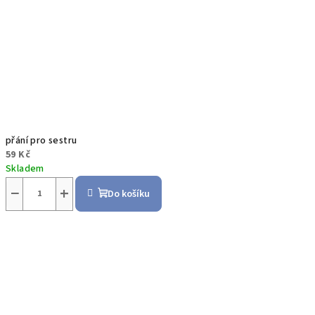
přání pro sestru
59 Kč
Skladem
−
+
Do košíku