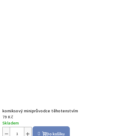
komiksový miniprůvodce těhotenstvím
79 Kč
Skladem
−
+
Do košíku