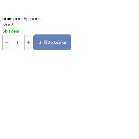
přání pro něj i pro ni
59 Kč
Skladem
−
+
Do košíku