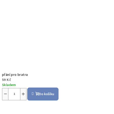
přání pro bratra
59 Kč
Skladem
−
+
Do košíku