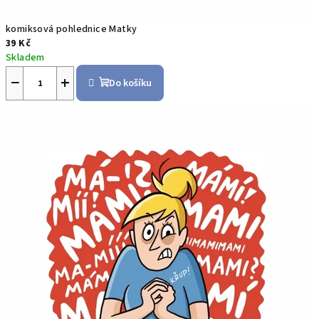
komiksová pohlednice Matky
39 Kč
Skladem
−
+
Do košíku