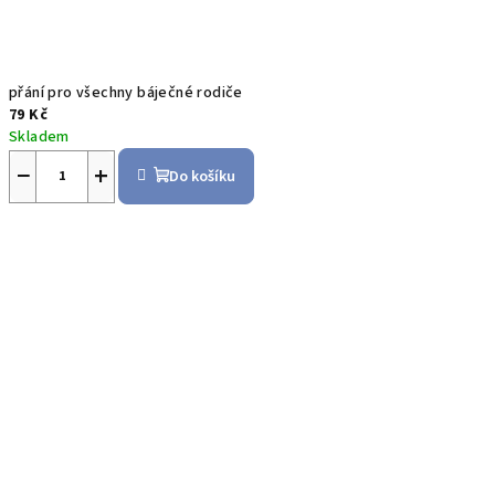
přání pro všechny báječné rodiče
79 Kč
Skladem
−
+
Do košíku