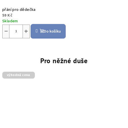
přání pro dědečka
59 Kč
Skladem
−
+
Do košíku
Pro něžné duše
výhodná cena