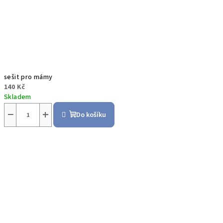
sešit pro mámy
140 Kč
Skladem
−
+
Do košíku