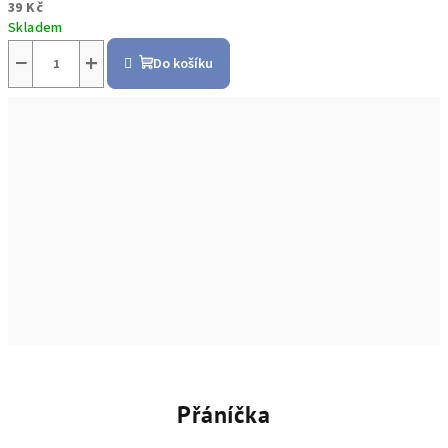
39 Kč
Skladem
−
+
Do košíku
Přáníčka