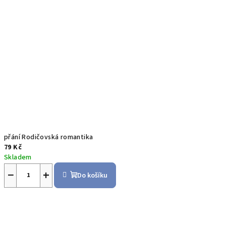
přání Rodičovská romantika
79 Kč
Skladem
−
+
Do košíku