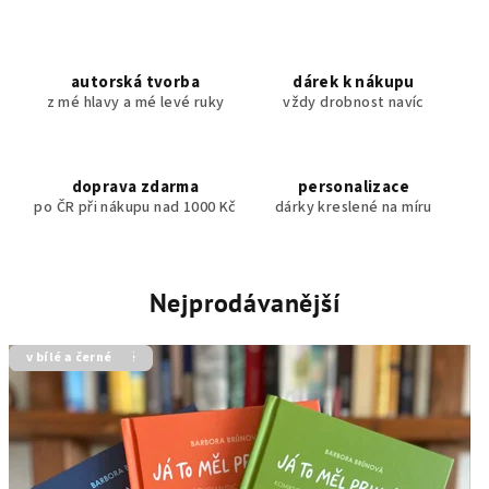
autorská tvorba
dárek k nákupu
z mé hlavy a mé levé ruky
vždy drobnost navíc
doprava zdarma
personalizace
po ČR při nákupu nad 1000 Kč
dárky kreslené na míru
Nejprodávanější
výhodná cena
personalizované
personalizované
výhodná cena
v bílé a černé