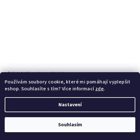
Roční období - sada 4 pohlednic
140 Kč
Používám soubory cookie, které mi pomáhají vyplepšit
skladem
eshop. Souhlasíte s tím? Více informací
zde
.
−
+
Do košíku
Nastavení
Souhlasím