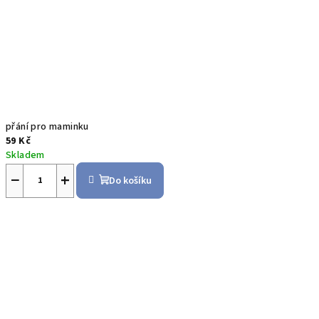
přání pro maminku
59 Kč
Skladem
−
+
Do košíku