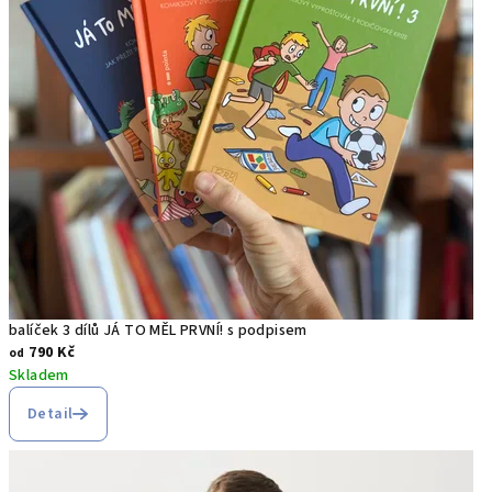
balíček 3 dílů JÁ TO MĚL PRVNÍ! s podpisem
790 Kč
od
Skladem
Detail