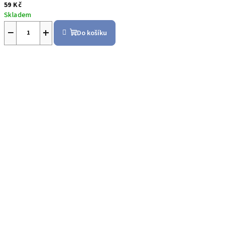
59 Kč
Skladem
−
+
Do košíku