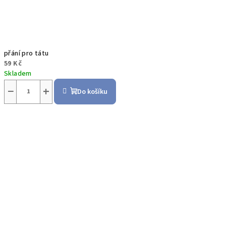
přání pro tátu
59 Kč
Skladem
−
+
Do košíku