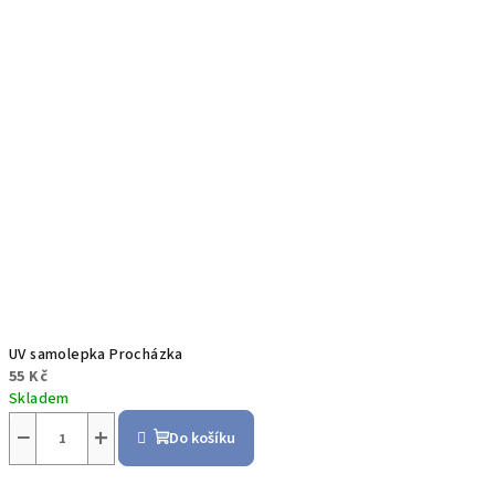
UV samolepka Procházka
55 Kč
Skladem
−
+
Do košíku