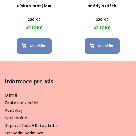
Dívka s motýlem
Hnědý ptáček
220 Kč
220 Kč
Skladem
Skladem
Do košíku
Do košíku
Z
á
p
Informace pro vás
a
O mně
t
Znáte mě z médií
í
Kontakty
Spolupráce
Doprava (od 59 Kč) a platba
Obchodní podmínky