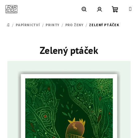
Přejít
na
obsah
Nákupní
Hledat
Přihlášení
/
PAPÍRNICTVÍ
/
PRINTY
/
PRO ŽENY
/
ZELENÝ PTÁČEK
DOMŮ
košík
Zelený ptáček