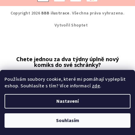
Copyright 2026
BBB ilustrace
. Všechna práva vyhrazena.
Vytvořil Shoptet
Chete jednou za dva týdny úplně nový
komiks do své schránky?
Přihlaste se k odběru.
Používám soubory cookie, které mi pomáhají vyplepšit
eshop. Souhlasíte s tím? Více informací
zde
.
Nastavení
odebírat komiksy
Souhlasím
Mé zásady zpracování osobních údajů