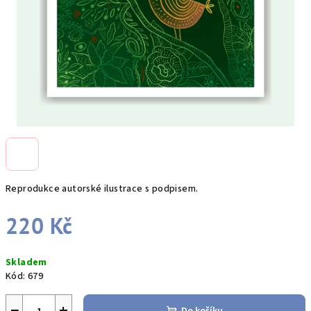
Reprodukce autorské ilustrace s podpisem.
220 Kč
Měrná
Skladem
cena:
Kód:
679
−
+