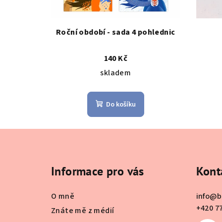
Roční období - sada 4 pohlednic
140 Kč
skladem
Do košíku
Z
á
Informace pro vás
Kont
p
a
O mně
info
@
b
t
+420 7
Znáte mě z médií