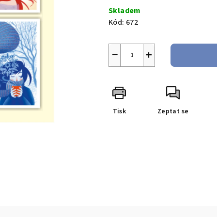
cena:
Skladem
Kód:
672
−
+
Tisk
Zeptat se