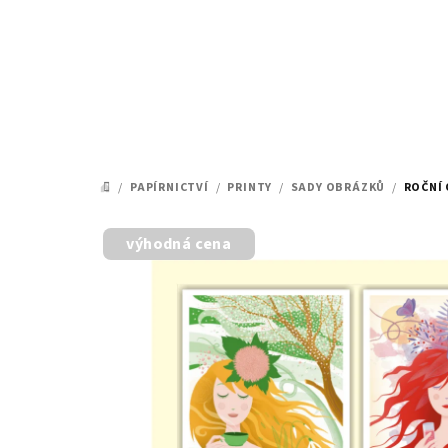
Přejít
na
obsah
/
PAPÍRNICTVÍ
/
PRINTY
/
SADY OBRÁZKŮ
/
ROČNÍ
DOMŮ
výhodná cena