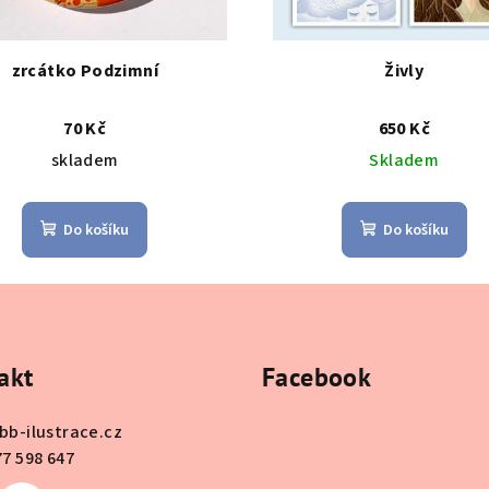
zrcátko Podzimní
Živly
70 Kč
650 Kč
skladem
Skladem
Do košíku
Do košíku
akt
Facebook
bb-ilustrace.cz
77 598 647