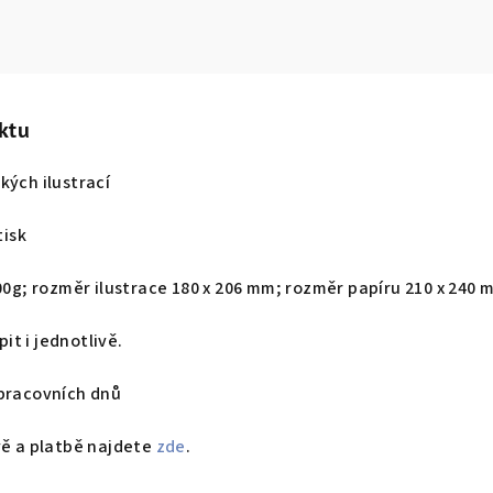
ktu
kých ilustrací
tisk
300g; rozměr ilustrace 180 x 206 mm; rozměr papíru 210 x 240
t i jednotlivě.
 pracovních dnů
vě a platbě najdete
zde
.