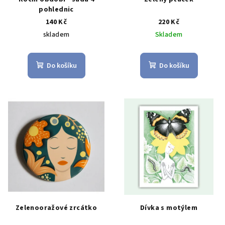
pohlednic
140 Kč
220 Kč
skladem
Skladem
Do košíku
Do košíku
Zelenooražové zrcátko
Dívka s motýlem