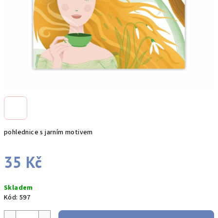
pohlednice s jarním motivem
35 Kč
Měrná
Skladem
cena:
Kód:
597