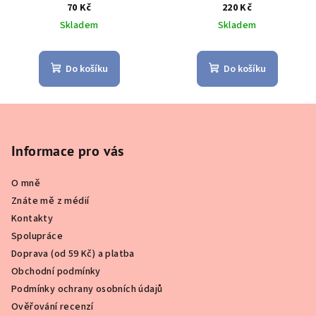
70 Kč
220 Kč
Skladem
Skladem
Do košíku
Do košíku
Z
á
p
Informace pro vás
a
O mně
t
Znáte mě z médií
í
Kontakty
Spolupráce
Doprava (od 59 Kč) a platba
Obchodní podmínky
Podmínky ochrany osobních údajů
Ověřování recenzí