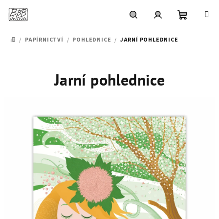
Přejít
na
obsah
Nákupní
Hledat
Přihlášení
/
PAPÍRNICTVÍ
/
POHLEDNICE
/
JARNÍ POHLEDNICE
DOMŮ
košík
Jarní pohlednice