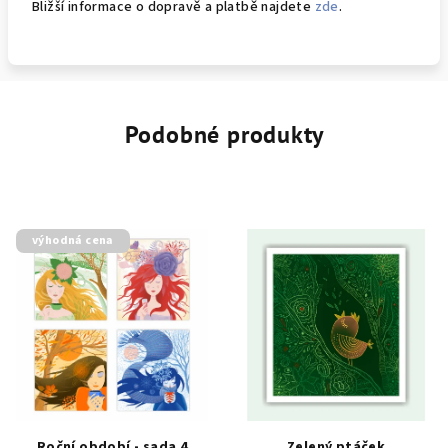
Bližší informace o dopravě a platbě najdete
zde
.
Podobné produkty
výhodná cena
Roční období - sada 4
Zelený ptáček