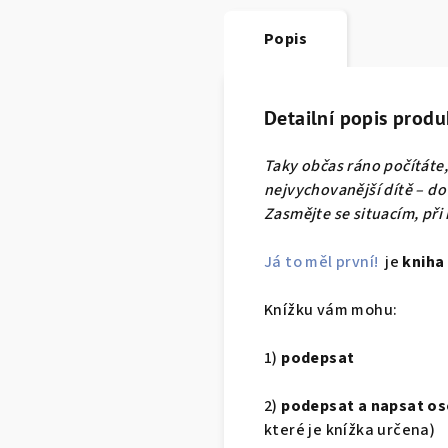
Popis
Detailní popis produ
Taky občas ráno počítáte, 
nejvychovanější dítě – do 
Zasmějte se situacím, př
Já to měl první!
je
kniha 
Knížku vám mohu:
1)
podepsat
2)
podepsat a napsat os
které je knížka určena)