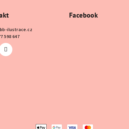
akt
Facebook
bb-ilustrace.cz
77 598 647