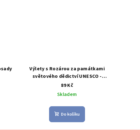
osady
Výlety s Rozárou za památkami
světového dědictví UNESCO -
zámek Litomyšl
89 Kč
Skladem
Do košíku