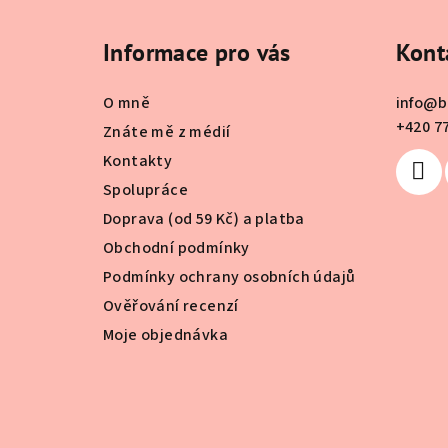
á
Informace pro vás
Kont
p
a
O mně
info
@
b
t
+420 7
Znáte mě z médií
Kontakty
í
Spolupráce
Doprava (od 59 Kč) a platba
Obchodní podmínky
Podmínky ochrany osobních údajů
Ověřování recenzí
Moje objednávka