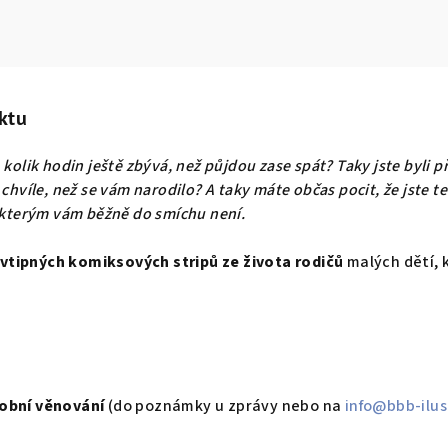
ktu
kolik hodin ještě zbývá, než půjdou zase spát? Taky jste byli p
chvíle, než se vám narodilo? A taky máte občas pocit, že jste t
i kterým vám běžně do smíchu není.
vtipných komiksových stripů
ze života rodičů
malých dětí, 
obní věnování
(do poznámky u zprávy nebo na
info@bbb-ilus