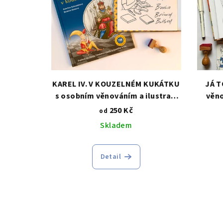
KAREL IV. V KOUZELNÉM KUKÁTKU
JÁ T
s osobním věnováním a ilustrací
věno
"na míru"
250 Kč
od
Skladem
Detail