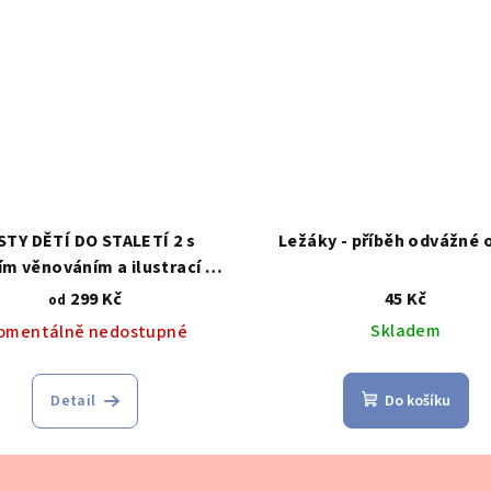
STY DĚTÍ DO STALETÍ 2 s
Ležáky - příběh odvážné 
m věnováním a ilustrací na
míru
299 Kč
45 Kč
od
Skladem
omentálně nedostupné
Detail
Do košíku