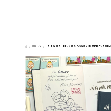
Přejít
na
obsah
/
KNIHY
/
JÁ TO MĚL PRVNÍ! S OSOBNÍM VĚNOVÁNÍM
DOMŮ