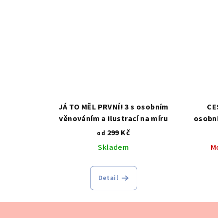
JÁ TO MĚL PRVNÍ! 3 s osobním
CE
věnováním a ilustrací na míru
osobní
299 Kč
od
Skladem
M
Detail
Z