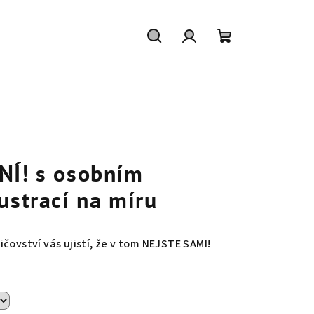
Hledat
Přihlášení
Nákupní
košík
NÍ! s osobním
ustrací na míru
čovství vás ujistí, že v tom NEJSTE SAMI!