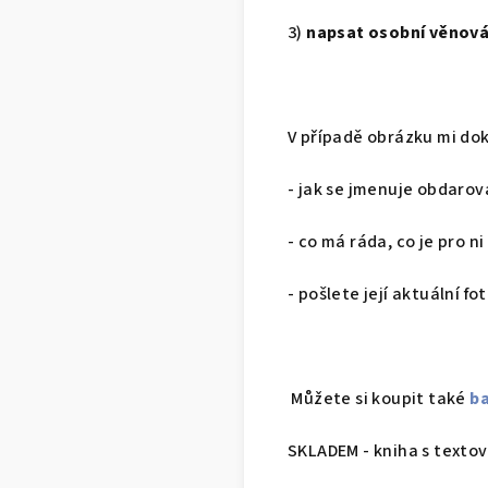
3)
napsat osobní věnován
V případě obrázku mi do
- jak se jmenuje obdarova
- co má ráda, co je pro ni
- pošlete její aktuální fo
Můžete si koupit také
ba
SKLADEM - kniha s textov