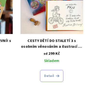
RVNÍ! s
CESTY DĚTÍ DO STALETÍ 3 s
osobním věnováním a ilustrací na
míru
299 Kč
od
Skladem
Detail