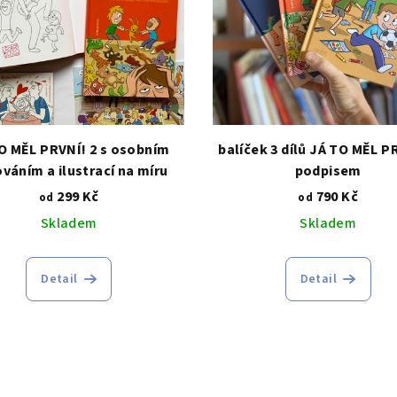
O MĚL PRVNÍ! 2 s osobním
balíček 3 dílů JÁ TO MĚL P
váním a ilustrací na míru
podpisem
299 Kč
790 Kč
od
od
Skladem
Skladem
Detail
Detail