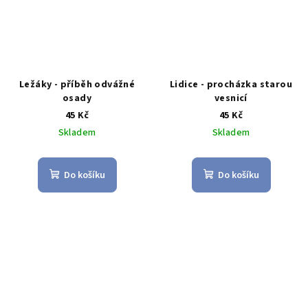
Ležáky - příběh odvážné
Lidice - procházka starou
osady
vesnicí
45 Kč
45 Kč
Skladem
Skladem
Do košíku
Do košíku