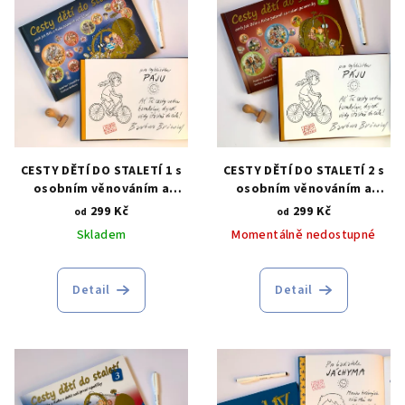
r
p
o
i
d
s
u
p
k
r
t
o
ů
d
CESTY DĚTÍ DO STALETÍ 1 s
CESTY DĚTÍ DO STALETÍ 2 s
osobním věnováním a
osobním věnováním a
u
ilustrací na míru
ilustrací na míru
299 Kč
299 Kč
od
od
k
Skladem
Momentálně nedostupné
t
ů
Detail
Detail