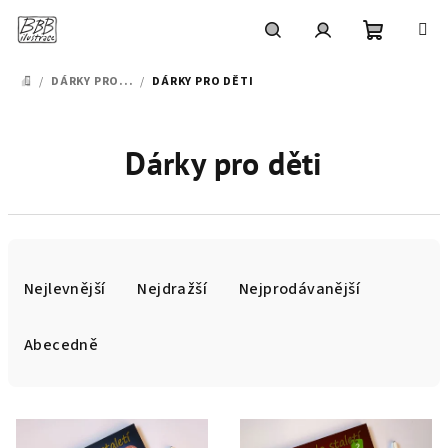
Přejít
na
obsah
Nákupní
Hledat
Přihlášení
/
DÁRKY PRO...
/
DÁRKY PRO DĚTI
DOMŮ
košík
Dárky pro děti
Ř
a
Nejlevnější
Nejdražší
Nejprodávanější
z
e
Abecedně
n
í
V
p
ý