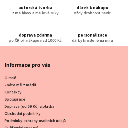
n
c
í
í
autorská tvorba
dárek k nákupu
z mé hlavy a mé levé ruky
vždy drobnost navíc
p
r
v
k
doprava zdarma
personalizace
y
po ČR při nákupu nad 1000 Kč
dárky kreslené na míru
v
Z
ý
á
p
p
Informace pro vás
i
a
s
O mně
t
u
Znáte mě z médií
í
Kontakty
Spolupráce
Doprava (od 59 Kč) a platba
Obchodní podmínky
Podmínky ochrany osobních údajů
Ověřování recenzí