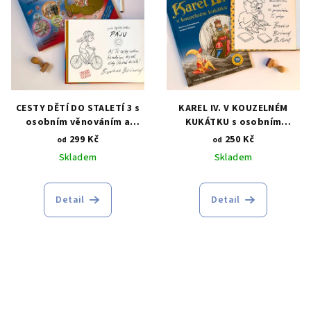
CESTY DĚTÍ DO STALETÍ 3 s
KAREL IV. V KOUZELNÉM
osobním věnováním a
KUKÁTKU s osobním
ilustrací na míru
věnováním a ilustrací "na
299 Kč
250 Kč
od
od
míru"
Skladem
Skladem
Detail
Detail