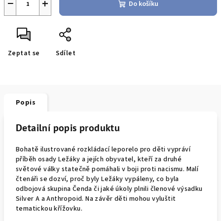
−
+
Do košíku
Zeptat se
Sdílet
Popis
Detailní popis produktu
Bohatě ilustrované rozkládací leporelo pro děti vypráví
příběh osady Ležáky a jejích obyvatel, kteří za druhé
světové války statečně pomáhali v boji proti nacismu. Malí
čtenáři se dozví, proč byly Ležáky vypáleny, co byla
odbojová skupina Čenda či jaké úkoly plnili členové výsadku
Silver A a Anthropoid. Na závěr děti mohou vyluštit
tematickou křížovku.