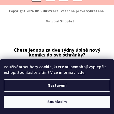
Copyright 2026
BBB ilustrace
. Všechna práva vyhrazena.
Vytvořil Shoptet
Chete jednou za dva týdny úplně nový
komiks do své schránky?
Přihlaste se k odběru.
Používám soubory cookie, které mi pomáhají vyplepšit
eshop. Souhlasíte s tím? Více informací
zde
.
Nastavení
odebírat komiksy
Souhlasím
Mé zásady zpracování osobních údajů