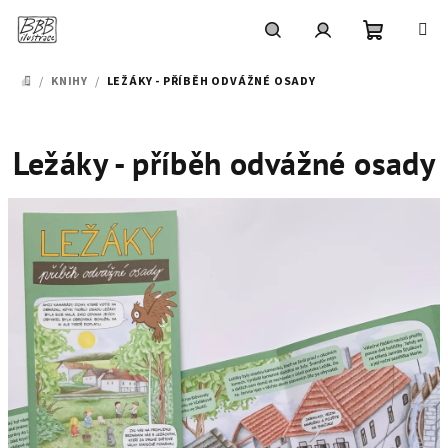
Přejít
na
obsah
Nákupní
Hledat
Přihlášení
/
KNIHY
/
LEŽÁKY - PŘÍBĚH ODVÁŽNÉ OSADY
DOMŮ
košík
Ležáky - příběh odvážné osady