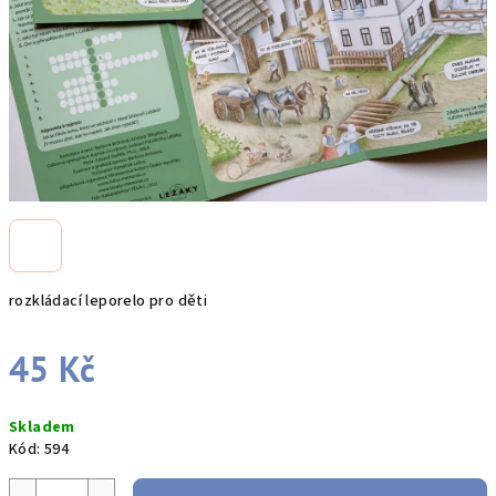
rozkládací leporelo pro děti
45 Kč
Měrná
Skladem
cena:
Kód:
594