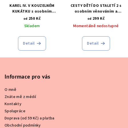
KAREL IV. V KOUZELNÉM
CESTY DĚTÍ DO STALETÍ 2 s
KUKÁTKU s osobním
osobním věnováním a
věnováním a ilustrací "na
ilustrací na míru
250 Kč
299 Kč
od
od
míru"
Skladem
Momentálně nedostupné
Detail
Detail
Z
á
p
Informace pro vás
a
O mně
t
Znáte mě z médií
í
Kontakty
Spolupráce
Doprava (od 59 Kč) a platba
Obchodní podmínky