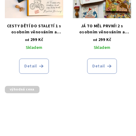
CESTY DĚTÍ DO STALETÍ 1 s
JÁ TO MĚL PRVNÍ! 2 s
osobním věnováním a
osobním věnováním a
ilustrací na míru
ilustrací na míru
299 Kč
299 Kč
od
od
Skladem
Skladem
Detail
Detail
výhodná cena