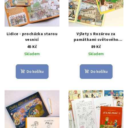
Lidice - procházka starou
Výlety s Rozárou za
vesnicí
památkami světového
dědictví UNESCO - zámek
45 Kč
89 Kč
Litomyšl
Skladem
Skladem
Do košíku
Do košíku