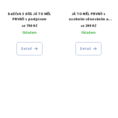
balíček 3 dílů JÁ TO MĚL
JÁ TO MĚL PRVNÍ! s
PRVNÍ! s podpisem
osobním věnováním a
ilustrací na míru
790 Kč
299 Kč
od
od
Skladem
Skladem
Detail
Detail