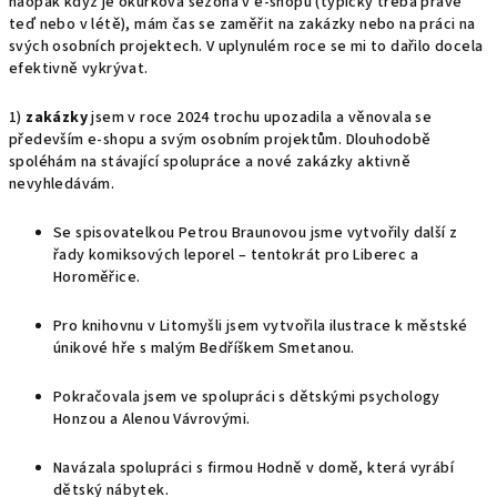
naopak když je okurková sezona v e-shopu (typicky třeba právě
teď nebo v létě), mám čas se zaměřit na zakázky nebo na práci na
svých osobních projektech. V uplynulém roce se mi to dařilo docela
efektivně vykrývat.
1)
zakázky
jsem v roce 2024 trochu upozadila a věnovala se
především e-shopu a svým osobním projektům. Dlouhodobě
spoléhám na stávající spolupráce a nové zakázky aktivně
nevyhledávám.
Se spisovatelkou Petrou Braunovou jsme vytvořily další z
řady komiksových leporel – tentokrát pro Liberec a
Horoměřice.
Pro knihovnu v Litomyšli jsem vytvořila ilustrace k městské
únikové hře
s malým Bedříškem Smetanou.
Pokračovala jsem ve spolupráci s dětskými psychology
Honzou a Alenou Vávrovými.
Navázala spolupráci s firmou Hodně v domě, která vyrábí
dětský nábytek.