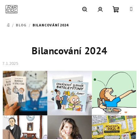
Přejít
na
obsah
Nákupní
Hledat
Přihlášení
/
BLOG
/
BILANCOVÁNÍ 2024
DOMŮ
košík
Bilancování 2024
7.1.2025