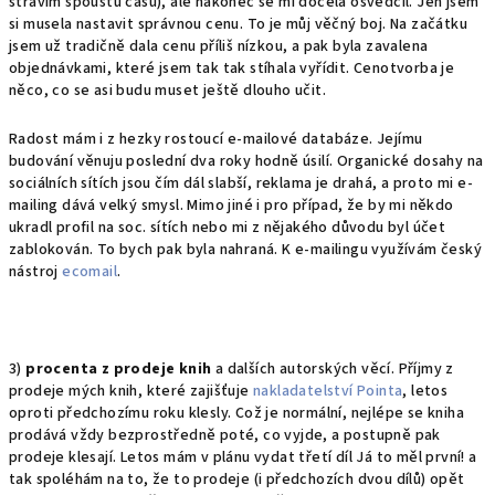
strávím spoustu času), ale nakonec se mi docela osvědčil. Jen jsem
si musela nastavit správnou cenu. To je můj věčný boj. Na začátku
jsem už tradičně dala cenu příliš nízkou, a pak byla zavalena
objednávkami, které jsem tak tak stíhala vyřídit. Cenotvorba je
něco, co se asi budu muset ještě dlouho učit.
Radost mám i z hezky rostoucí e-mailové databáze. Jejímu
budování věnuju poslední dva roky hodně úsilí. Organické dosahy na
sociálních sítích jsou čím dál slabší, reklama je drahá, a proto mi e-
mailing dává velký smysl. Mimo jiné i pro případ, že by mi někdo
ukradl profil na soc. sítích nebo mi z nějakého důvodu byl účet
zablokován. To bych pak byla nahraná. K e-mailingu využívám český
nástroj
ecomail
.
3)
procenta z prodeje knih
a dalších autorských věcí. Příjmy z
prodeje mých knih, které zajišťuje
nakladatelství Pointa
, letos
oproti předchozímu roku klesly. Což je normální, nejlépe se kniha
prodává vždy bezprostředně poté, co vyjde, a postupně pak
prodeje klesají. Letos mám v plánu vydat třetí díl Já to měl první! a
tak spoléhám na to, že to prodeje (i předchozích dvou dílů) opět