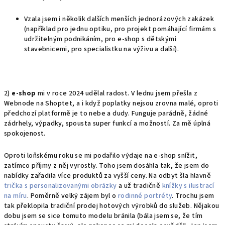
Vzala jsem i několik dalších menších jednorázových zakázek
(například pro jednu optiku, pro projekt pomáhající firmám s
udržitelným podnikáním, pro e-shop s dětskými
stavebnicemi, pro specialistku na výživu a další).
2)
e-shop
mi v roce 2024 udělal radost. V lednu jsem přešla z
Webnode na Shoptet, a i když poplatky nejsou zrovna malé, oproti
předchozí platformě je to nebe a dudy. Funguje parádně, žádné
zádrhely, výpadky, spousta super funkcí a možností. Za mě úplná
spokojenost.
Oproti loňskému roku se mi podařilo výdaje na e-shop snížit,
zatímco příjmy z něj vyrostly. Toho jsem dosáhla tak, že jsem do
nabídky zařadila více produktů za vyšší ceny. Na odbyt šla hlavně
trička s personalizovanými obrázky
a už tradičně
knížky s ilustrací
na míru
. Poměrně velký zájem byl o
rodinné portréty
. Trochu jsem
tak překlopila tradiční prodej hotových výrobků do služeb. Nějakou
dobu jsem se sice tomuto modelu bránila (bála jsem se, že tím