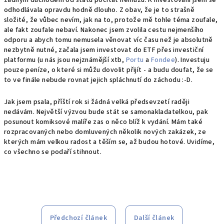
žádným důchodem od státu počítat nemůžu. K investování jsem se
odhodlávala opravdu hodně dlouho. Z obav, že je to strašně
složité, že vůbec nevím, jak na to, protože mě tohle téma zoufale,
ale fakt zoufale nebaví. Nakonec jsem zvolila cestu nejmenšího
odporu a abych tomu nemusela věnovat víc času než je absolutně
nezbytně nutné, začala jsem investovat do ETF přes investiční
platformu (u nás jsou nejznámější xtb,
Portu
a
Fondee
). Investuju
pouze peníze, o které si můžu dovolit přijít - a budu doufat, že se
to ve finále nebude rovnat jejich spláchnutí do záchodu :-D.
Jak jsem psala, příští rok si žádná velká předsevzetí raději
nedávám. Největší výzvou bude stát se samonakladatelkou, pak
posunout komiksové malíře zas o něco blíž k vydání. Mám také
rozpracovaných nebo domluvených několik nových zakázek, ze
kterých mám velkou radost a těším se, až budou hotové. Uvidíme,
co všechno se podaří stihnout.
Předchozí článek
Další článek