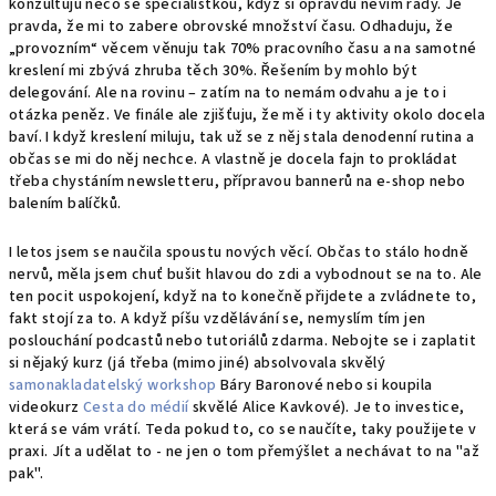
konzultuju něco se specialistkou, když si opravdu nevím rady. Je
pravda, že mi to zabere obrovské množství času. Odhaduju, že
„provozním“ věcem věnuju tak 70% pracovního času a na samotné
kreslení mi zbývá zhruba těch 30%. Řešením by mohlo být
delegování. Ale na rovinu – zatím na to nemám odvahu a je to i
otázka peněz. Ve finále ale zjišťuju, že mě i ty aktivity okolo docela
baví. I když kreslení miluju, tak už se z něj stala denodenní rutina a
občas se mi do něj nechce. A vlastně je docela fajn to prokládat
třeba chystáním newsletteru, přípravou bannerů na e-shop nebo
balením balíčků.
I letos jsem se naučila spoustu nových věcí. Občas to stálo hodně
nervů, měla jsem chuť bušit hlavou do zdi a vybodnout se na to. Ale
ten pocit uspokojení, když na to konečně přijdete a zvládnete to,
fakt stojí za to. A když píšu vzdělávání se, nemyslím tím jen
poslouchání podcastů nebo tutoriálů zdarma. Nebojte se i zaplatit
si nějaký kurz (já třeba (mimo jiné) absolvovala skvělý
samonakladatelský workshop
Báry Baronové nebo si koupila
videokurz
Cesta do médií
skvělé Alice Kavkové). Je to investice,
která se vám vrátí. Teda pokud to, co se naučíte, taky použijete v
praxi. Jít a udělat to - ne jen o tom přemýšlet a nechávat to na "až
pak".