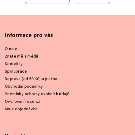
Z
á
p
Informace pro vás
a
O mně
t
Znáte mě z médií
í
Kontakty
Spolupráce
Doprava (od 59 Kč) a platba
Obchodní podmínky
Podmínky ochrany osobních údajů
Ověřování recenzí
Moje objednávka