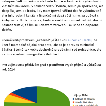
nakopne. Velkou změnou ale bude to, že si tentokrát vydám knihu
vlastním nákladem. V nakladatelství Pointa jsem byla spokojená, ale
dospěla jsem do bodu, kdy mám (pevně věřím) dobře vybudované
vlastní prodejní kanály a finančně mi dává větší smysl prodávat si
knihy sama. Bude to výzva, budu si kvůli tomu muset založit vlastní
nakladatelství, těším se i obávám zároveň. Tak snad to dopadne
dobře.
Kromě knih prodávám „externě“ ještě svou
autorskou látku
, ze
které mám také nějaká procenta, ale to je opravdu minimální
částka. Stejně tak velkoobchodně prodávám i své pohlednice, ale
zatím se jedná o marginální záležitost.
Pro zajímavost přidávám graf s poměrem svých příjmů a výdajů za
rok 2024: