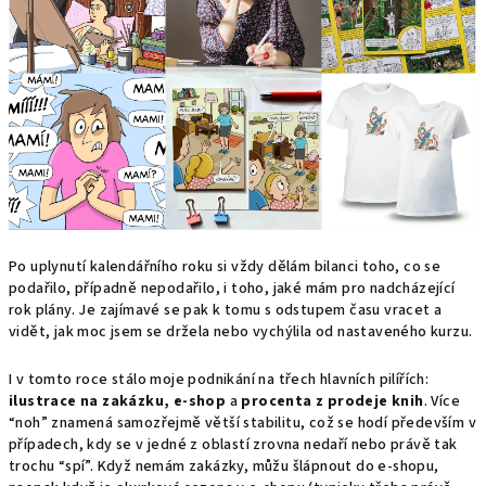
Po uplynutí kalendářního roku si vždy dělám bilanci toho, co se
podařilo, případně nepodařilo, i toho, jaké mám pro nadcházející
rok plány. Je zajímavé se pak k tomu s odstupem času vracet a
vidět, jak moc jsem se držela nebo vychýlila od nastaveného kurzu.
I v tomto roce stálo moje podnikání na třech hlavních pilířích:
ilustrace na zakázku, e-shop
a
procenta z prodeje knih
. Více
“noh” znamená samozřejmě větší stabilitu, což se hodí především v
případech, kdy se v jedné z oblastí zrovna nedaří nebo právě tak
trochu “spí”. Když nemám zakázky, můžu šlápnout do e-shopu,