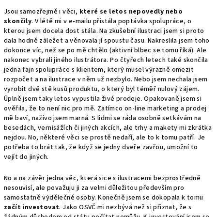
Jsou samozřejmě i věci,
které se letos nepovedly nebo
skončily
. V létě mi v e-mailu přistála poptávka spolupráce, o
kterou jsem docela dost stála. Na zkušební ilustraci jsem si proto
dala hodně záležet a věnovala jí spoustu času. Nakreslila jsem toho
dokonce víc, než se po mě chtělo (aktivní blbec se tomu říká). Ale
nakonec vybrali jiného ilustrátora. Po čtyřech letech také skončila
jedna fajn spolupráce s klientem, který musel výrazně omezit
rozpočet a na ilustrace v něm už nezbylo. Nebo jsem nechala jsem
vyrobit dvě stě kusů produktu, o který byl téměř nulový zájem.
Úplně jsem taky letos vypustila živé prodeje. Opakovaně jsem si
ověřila, že to není nic pro mě. Zatímco on-line marketing a prodej
mě baví, naživo jsem marná. S lidmi se ráda osobně setkávám na
besedách, vernisážích či jiných akcích, ale trhy a makety mi zkrátka
nejdou. No, některé věci se prostě nedaří, ale to k tomu patří. Je
potřeba to brát tak, že když se jedny dveře zavřou, umožní to
vejít do jiných.
No a na závěr jedna věc, která sice s ilustracemi bezprostředně
nesouvisí, ale považuju ji za velmi důležitou především pro
samostatně výdělečné osoby. Konečně jsem se dokopala k tomu
začít investovat
. Jako OSVČ mi nezbývá než si přiznat, že s