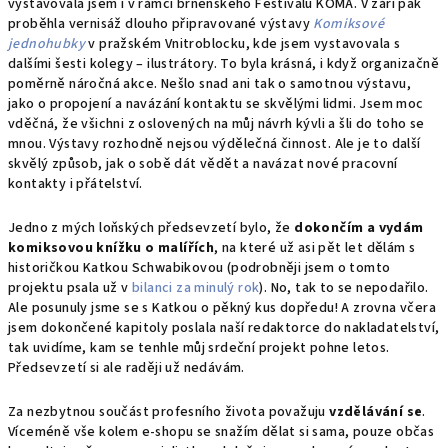
vystavovala jsem i v rámci brněnského Festivalu KOMA. V září pak
proběhla vernisáž dlouho připravované výstavy
Komiksové
jednohubky
v pražském Vnitroblocku, kde jsem vystavovala s
dalšími šesti kolegy – ilustrátory. To byla krásná, i když organizačně
poměrně náročná akce. Nešlo snad ani tak o samotnou výstavu,
jako o propojení a navázání kontaktu se skvělými lidmi. Jsem moc
vděčná, že všichni z oslovených na můj návrh kývli a šli do toho se
mnou. Výstavy rozhodně nejsou výdělečná činnost. Ale je to další
skvělý způsob, jak o sobě dát vědět a navázat nové pracovní
kontakty i přátelství.
Jedno z mých loňských předsevzetí bylo, že
dokončím a vydám
komiksovou knížku o malířích
, na které už asi pět let dělám s
historičkou Katkou Schwabikovou (podrobněji jsem o tomto
projektu psala už v
bilanci za minulý rok
). No, tak to se nepodařilo.
Ale posunuly jsme se s Katkou o pěkný kus dopředu! A zrovna včera
jsem dokončené kapitoly poslala naší redaktorce do nakladatelství,
tak uvidíme, kam se tenhle můj srdeční projekt pohne letos.
Předsevzetí si ale raději už nedávám.
Za nezbytnou součást profesního života považuju
vzdělávání se
.
Víceméně vše kolem e-shopu se snažím dělat si sama, pouze občas