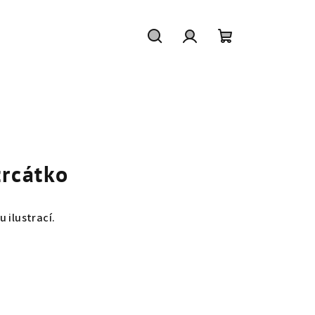
Hledat
Přihlášení
Nákupní
košík
zrcátko
 ilustrací.