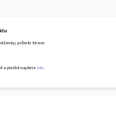
ktu
eněženky; průměr 58 mm
vě a platbě najdete
zde
.