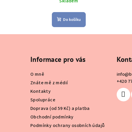
Skladem
Do košíku
Z
á
Informace pro vás
Kont
p
a
O mně
info
@
b
t
+420 7
Znáte mě z médií
Kontakty
í
Spolupráce
Doprava (od 59 Kč) a platba
Obchodní podmínky
Podmínky ochrany osobních údajů