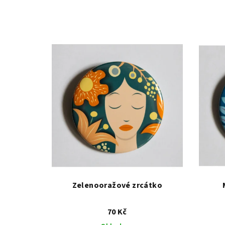
Zelenooražové zrcátko
70 Kč