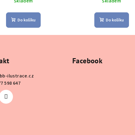
Skladem
Skladem
Do košíku
Do košíku
akt
Facebook
bb-ilustrace.cz
77 598 647