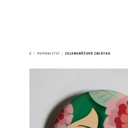
Přejít
na
obsah
/
PAPÍRNICTVÍ
/
ZELENORŮŽOVÉ ZRCÁTKO
DOMŮ