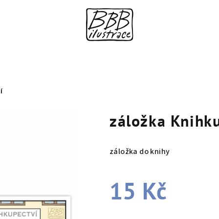
Í
záložka Knihku
záložka do knihy
15 Kč
Měrná