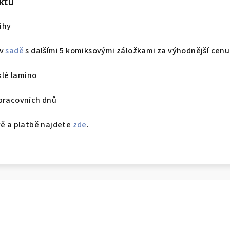
ktu
ihy
 v
sadě
s dalšími 5 komiksovými záložkami za výhodnější cenu
sklé lamino
 pracovních dnů
vě a platbě najdete
zde
.