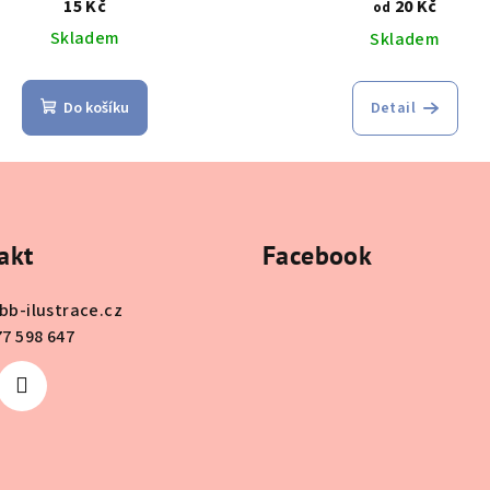
15 Kč
20 Kč
od
Skladem
Skladem
Do košíku
Detail
akt
Facebook
bb-ilustrace.cz
77 598 647