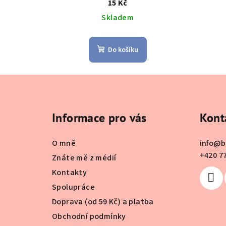
15 Kč
Skladem
Do košíku
Z
á
Informace pro vás
Kont
p
a
O mně
info
@
b
t
+420 7
Znáte mě z médií
Kontakty
í
Spolupráce
Doprava (od 59 Kč) a platba
Obchodní podmínky