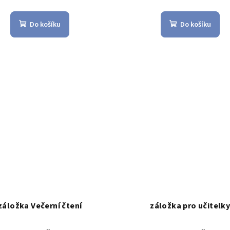
Do košíku
Do košíku
záložka Večerní čtení
záložka pro učitelk