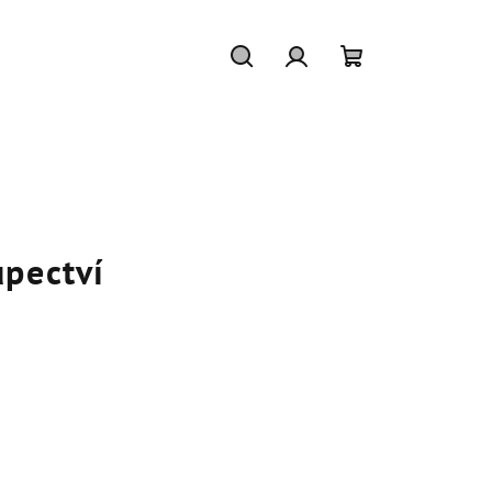
Hledat
Přihlášení
Nákupní
košík
pectví