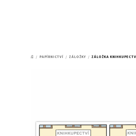
Přejít
na
obsah
/
PAPÍRNICTVÍ
/
ZÁLOŽKY
/
ZÁLOŽKA KNIHKUPECTV
DOMŮ