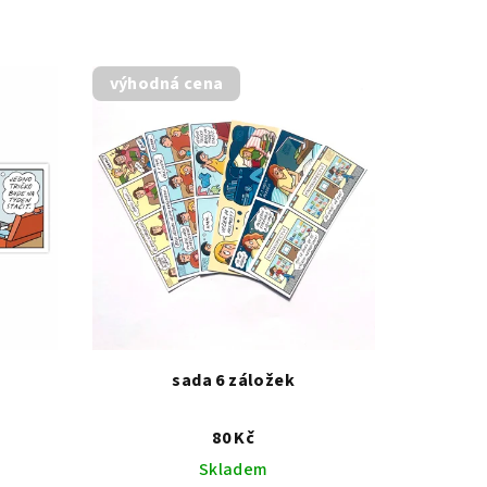
výhodná cena
sada 6 záložek
80 Kč
Skladem