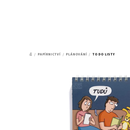
Přejít
na
obsah
/
PAPÍRNICTVÍ
/
PLÁNOVÁNÍ
/
TO DO LISTY
DOMŮ