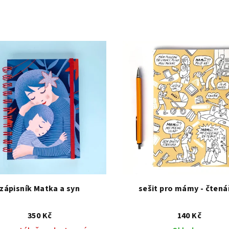
zápisník Matka a syn
sešit pro mámy - čtená
350 Kč
140 Kč