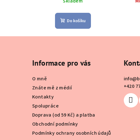
Skladem
M
Do košíku
Z
á
Informace pro vás
Kont
p
a
O mně
info
@
b
t
+420 7
Znáte mě z médií
Kontakty
í
Spolupráce
Doprava (od 59 Kč) a platba
Obchodní podmínky
Podmínky ochrany osobních údajů