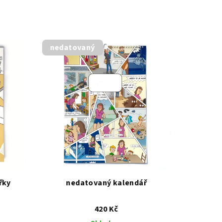
nedatovaný
řky
nedatovaný kalendář
420 Kč