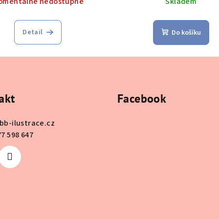
omentálně nedostupné
Skladem
Detail
Do košíku
akt
Facebook
bb-ilustrace.cz
77 598 647