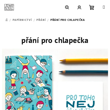
Přejít
na
obsah
Nákupní
Hledat
Přihlášení
/
PAPÍRNICTVÍ
/
PŘÁNÍ
/
PŘÁNÍ PRO CHLAPEČKA
DOMŮ
košík
přání pro chlapečka