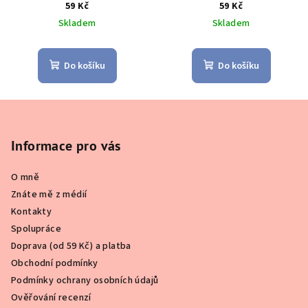
59 Kč
59 Kč
Skladem
Skladem
Do košíku
Do košíku
Z
á
p
Informace pro vás
a
O mně
t
Znáte mě z médií
í
Kontakty
Spolupráce
Doprava (od 59 Kč) a platba
Obchodní podmínky
Podmínky ochrany osobních údajů
Ověřování recenzí