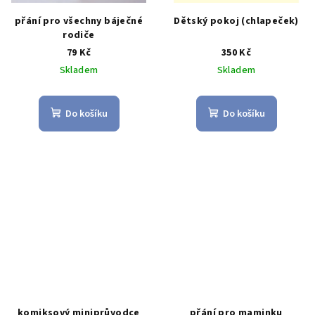
přání pro všechny báječné
Dětský pokoj (chlapeček)
rodiče
79 Kč
350 Kč
Skladem
Skladem
Do košíku
Do košíku
komiksový miniprůvodce
přání pro maminku