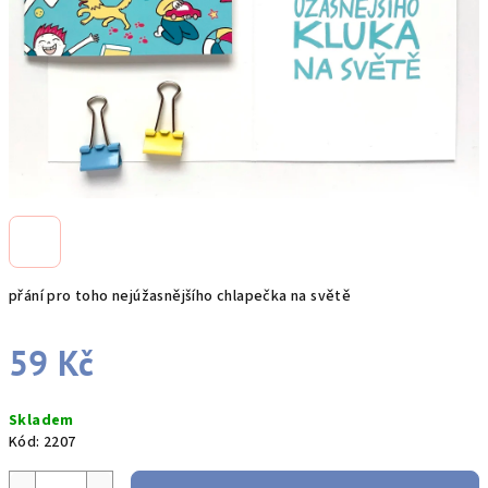
přání pro toho nejúžasnějšího chlapečka na světě
59 Kč
Měrná
Skladem
cena:
Kód:
2207