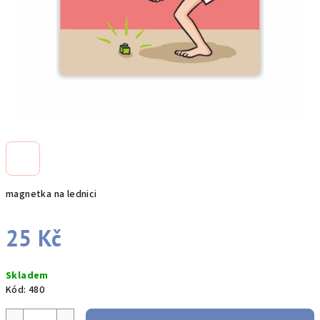
magnetka na lednici
25 Kč
Měrná
Skladem
cena:
Kód:
480