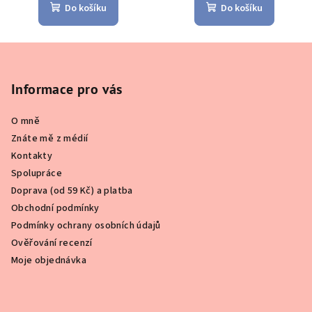
Do košíku
Do košíku
Z
á
p
Informace pro vás
a
O mně
t
Znáte mě z médií
í
Kontakty
Spolupráce
Doprava (od 59 Kč) a platba
Obchodní podmínky
Podmínky ochrany osobních údajů
Ověřování recenzí
Moje objednávka