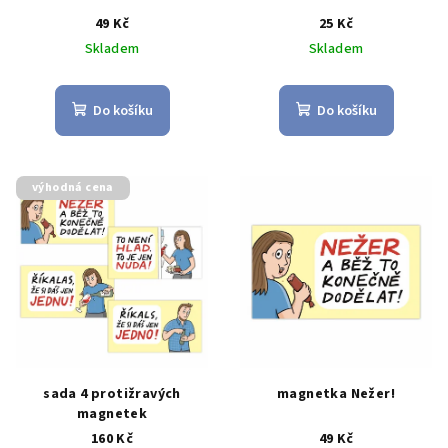
49 Kč
25 Kč
Skladem
Skladem
Do košíku
Do košíku
výhodná cena
sada 4 protižravých
magnetka Nežer!
magnetek
160 Kč
49 Kč