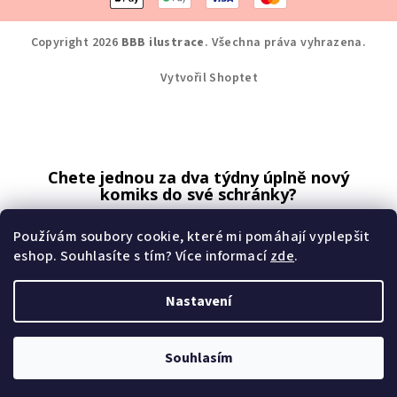
Copyright 2026
BBB ilustrace
. Všechna práva vyhrazena.
Vytvořil Shoptet
Chete jednou za dva týdny úplně nový
komiks do své schránky?
Přihlaste se k odběru.
Používám soubory cookie, které mi pomáhají vyplepšit
eshop. Souhlasíte s tím? Více informací
zde
.
Nastavení
odebírat komiksy
Souhlasím
Mé zásady zpracování osobních údajů