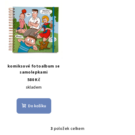
komiksové fotoalbum se
samolepkami
580 Kč
skladem
Do košíku
3
položek celkem
O