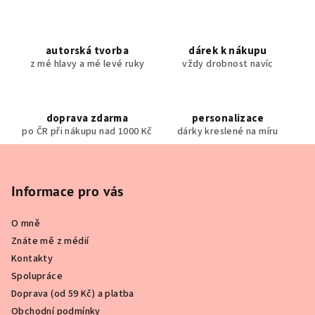
v
l
á
autorská tvorba
dárek k nákupu
d
z mé hlavy a mé levé ruky
vždy drobnost navíc
a
c
í
doprava zdarma
personalizace
p
po ČR při nákupu nad 1000 Kč
dárky kreslené na míru
r
Z
v
k
á
y
p
Informace pro vás
v
a
ý
O mně
t
p
Znáte mě z médií
í
i
Kontakty
s
Spolupráce
u
Doprava (od 59 Kč) a platba
Obchodní podmínky