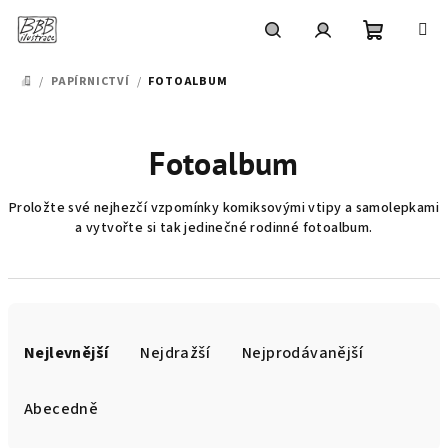
Přejít
na
obsah
Nákupní
Hledat
Přihlášení
/
PAPÍRNICTVÍ
/
FOTOALBUM
DOMŮ
košík
Fotoalbum
Proložte své nejhezčí vzpomínky komiksovými vtipy a samolepkami
a vytvořte si tak jedinečné rodinné fotoalbum.
Ř
a
Nejlevnější
Nejdražší
Nejprodávanější
z
e
Abecedně
n