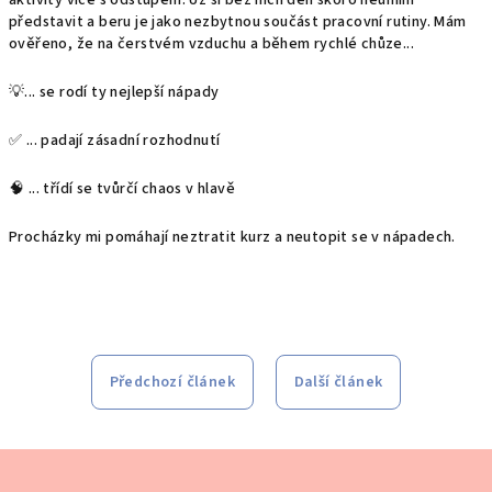
aktivity více s odstupem. Už si bez nich den skoro neumím
představit a beru je jako nezbytnou součást pracovní rutiny. Mám
ověřeno, že na čerstvém vzduchu a během rychlé chůze...
💡...
se rodí ty nejlepší nápady
✅ ...
padají zásadní rozhodnutí
🧠 ...
třídí se tvůrčí chaos v hlavě
Procházky mi pomáhají neztratit kurz a neutopit se v nápadech.
Předchozí článek
Další článek
Z