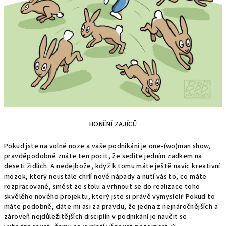
HONĚNÍ ZAJÍCŮ
Pokud jste na volné noze a vaše podnikání je one-(wo)man show,
pravděpodobně znáte ten pocit, že sedíte jedním zadkem na
deseti židlích. A nedejbože, když k tomu máte ještě navíc kreativní
mozek, který neustále chrlí nové nápady a nutí vás to, co máte
rozpracované, smést ze stolu a vrhnout se do realizace toho
skvělého nového projektu, který jste si právě vymysleli! Pokud to
máte podobně, dáte mi asi za pravdu, že jedna z nejnáročnějších a
zároveň nejdůležitějších disciplín v podnikání je naučit se