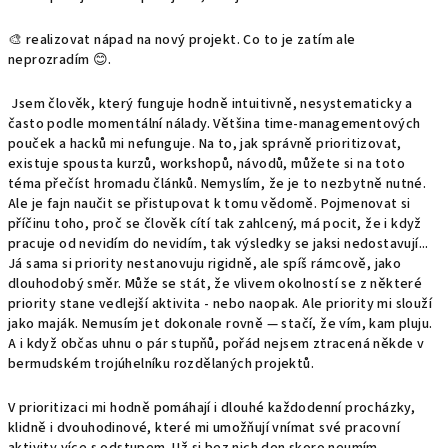
🎨 realizovat nápad na nový projekt. Co to je zatím ale
neprozradím 😊.
Jsem člověk, který funguje hodně intuitivně, nesystematicky a
často podle momentální nálady. Většina time-managementových
pouček a hacků mi nefunguje. Na to, jak správně prioritizovat,
existuje spousta kurzů, workshopů, návodů, můžete si na toto
téma přečíst hromadu článků. Nemyslím, že je to nezbytně nutné.
Ale je fajn naučit se přistupovat k tomu vědomě. Pojmenovat si
příčinu toho, proč se člověk cítí tak zahlcený, má pocit, že i když
pracuje od nevidím do nevidím, tak výsledky se jaksi nedostavují...
Já sama si priority nestanovuju rigidně, ale spíš rámcově, jako
dlouhodobý směr. Může se stát, že vlivem okolností se z některé
priority stane vedlejší aktivita - nebo naopak. Ale priority mi slouží
jako maják. Nemusím jet dokonale rovně — stačí, že vím, kam pluju.
A i když občas uhnu o pár stupňů, pořád nejsem ztracená někde v
bermudském trojúhelníku rozdělaných projektů.
V prioritizaci mi hodně pomáhají i dlouhé každodenní procházky,
klidně i dvouhodinové, které mi umožňují vnímat své pracovní