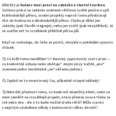
Důležitý je
balanc mezi prací na zakázku a vlastní tvorbou
.
Zatímco práce na zakázku znamená většinou rychlé peníze a spíš
krátkodobější přínos, osobní projekty naproti tomu představují
růst do budoucna a dlouhodobější přínos. Chyba je dělat jen
zakázky (pak člověk stagnuje), nebo jen tvořit (pak nevydělává). Já
se snažím mít to rozdělené přibližně půl na půl.
Když se rozhoduju, do čeho se pustit, obvykle si pokládám spoustu
otázek:
🤔 Co kvůli tomu neudělám?
(= klasický
opportunity cost
v praxi —
co konkrétně odsunu nebo obětuju? Jinými slovy: každé „ano“
znamená jedno neviditelné „ne“ něčemu jinému.)
🤔 Zaplatí mi to investovaný čas, případně vstupní náklady?
🤔 Mám dát přednost tomu, co bude mít okamžitý efekt, nebo se
mám zaměřit na rozsáhlejší projekt, který přinese ovoce třeba za
rok nebo dva - ale o to bude možná úroda větší? Můžu si práci
s nejistým výsledkem někdy v budoucnosti vůbec dovolit?