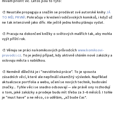
mívám priorit víc. Letos jsou to tyto:
🎨 Neustále propaguju a snažím se prodávat své autorské knihy
JÁ
TO MĚL PRVNÍ!
. Pokračuju v kreslení rodičovských komiksů, i když už
ne tak intenzivně jako dřív. Ale ještě jednu knihu plánuju vydat.
🎨 Pracuju na dokončení knížky o světových malířích tak, aby mohla
vyjít příští rok.
🎨 Věnuju se práci na komiksových průvodcích
www.komiksovi-
pruvodci.cz
. To je jediný případ, kdy aktivně sháním nové zakázky a
oslovuju města s nabídkou.
🎨 Neméně důležitá je i "neviditelná práce". To je spousta
zásadních věcí, které ale nepřináší okamžitý výsledek. Například
aktualizace portfolia a webu, učení se nových technik, budování
značky... Tyhle věci se snadno odsouvají — ale právě ony rozhodují
o tom, jaké zakázky a prodeje budu mít třeba za 3–6 měsíců. I tohle
je "must have" a ne něco, co udělám, „až bude čas“.