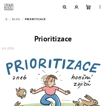
Přejít
na
obsah
Nákupní
Hledat
Přihlášení
/
BLOG
/
PRIORITIZACE
DOMŮ
košík
Prioritizace
6.4.2026