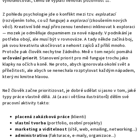
vyhodnocovat, čemu se vyplatí věnovat pozornost ⚖️.
Z pohledu psychologie jde o konflikt mezi tzv.
exploatací
(rozvíjením toho, co už funguje) a
explorací
(zkoušením nových
věcí). Kreativní lidé mají přirozenou tendenci inklinovat k exploraci
— mozek je odměňuje dopaminem za nové nápady. V podnikání je
potřeba obojí, ale musí být v rovnováze. A tady někde začíná boj,
jak svou kreativitu ukočírovat a nehonit zajíců až příliš mnoho.
Protože pak člověk nechytne žádného. Mně v tom nejvíc pomáhá
určování priorit
. Stanovení priorit pro mě funguje trochu jako
klapky na očích u koně. Ne proto, abych ignorovala okolní svět a
příležitosti, ale abych se nenechala rozptylovat každým nápadem,
který mi kmitne hlavou.
Než člověk začne prioritizovat, je dobré udělat si jasno v tom, jaké
typy práce vlastně dělá. Já (a asi i většina ilustrátorů) dělím své
pracovní aktivity takto:
placená zakázková práce
(klienti)
vlastní tvorba
(portfolio, osobní projekty)
marketing a viditelnost
(sítě, web, emailing, networking...)
administrativa
(fakturace, e-maily, organizace...)