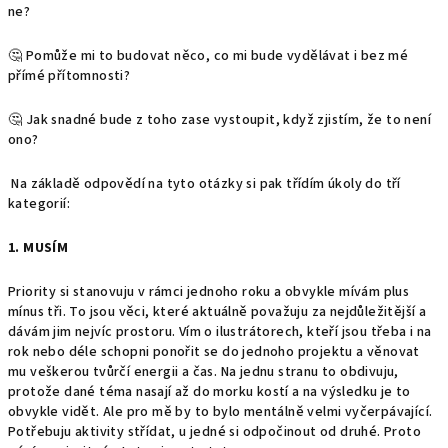
ne?
🤔 Pomůže mi to budovat něco, co mi bude vydělávat i bez mé
přímé přítomnosti?
🤔 Jak snadné bude z toho zase vystoupit, když zjistím, že to není
ono?
Na základě odpovědí na tyto otázky si pak třídím úkoly do tří
kategorií:
1. MUSÍM
Priority si stanovuju v rámci jednoho roku a obvykle mívám plus
mínus tři. To jsou věci, které aktuálně považuju za nejdůležitější a
dávám jim nejvíc prostoru. Vím o ilustrátorech, kteří jsou třeba i na
rok nebo déle schopni ponořit se do jednoho projektu a věnovat
mu veškerou tvůrčí energii a čas. Na jednu stranu to obdivuju,
protože dané téma nasají až do morku kostí a na výsledku je to
obvykle vidět. Ale pro mě by to bylo mentálně velmi vyčerpávající.
Potřebuju aktivity střídat, u jedné si odpočinout od druhé. Proto