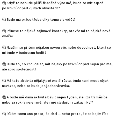
🤔 Když to nebude příliš finančně výnosné, bude to mít aspoň
pozitivní dopad v jiných oblastech?
🤔 Bude má práce třeba díky tomu víc vidět?
🤔 Přinese to nějaké zajímavé kontakty, otevře mi to nějaké nové
dveře?
🤔 Naučím se přitom nějakou novou věc nebo dovednost, která se
mi bude v budoucnu hodit?
🤔 Bude to, co chci dělat, mít nějaký pozitivní dopad nejen pro mě,
ale i pro společnost?
🤔 Má tato aktivita nějaký potenciál růstu, budu na ni moct nějak
navázat, nebo to bude jen jednorázovka?
🤔 A bude mě daná aktivita bavit nejen týden, ale i za tři měsíce
nebo za rok (a nejen mě, ale i mé sledující a zákazníky)?
🤔 Říkám tomu ano proto, že chci — nebo proto, že se bojím říct