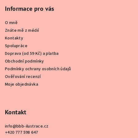
á
p
Informace pro vás
a
O mně
t
Znáte mě z médií
í
Kontakty
Spolupráce
Doprava (od 59 Kč) a platba
Obchodní podmínky
Podmínky ochrany osobních údajů
Ověřování recenzí
Moje objednávka
Kontakt
info
@
bbb-ilustrace.cz
+420 777 598 647