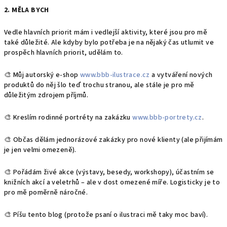
2. MĚLA BYCH
Vedle hlavních priorit mám i vedlejší aktivity, které jsou pro mě
také důležité. Ale kdyby bylo potřeba je na nějaký čas utlumit ve
prospěch hlavních priorit, udělám to.
🎨 Můj autorský e-shop
www.bbb-ilustrace.cz
a vytváření nových
produktů do něj šlo teď trochu stranou, ale stále je pro mě
důležitým zdrojem příjmů.
🎨 Kreslím rodinné portréty na zakázku
www.bbb-portrety.cz
.
🎨 Občas dělám jednorázové zakázky pro nové klienty (ale přijímám
je jen velmi omezeně).
🎨 Pořádám živé akce (výstavy, besedy, workshopy), účastním se
knižních akcí a veletrhů – ale v dost omezené míře. Logisticky je to
pro mě poměrně náročné.
🎨 Píšu tento blog (protože psaní o ilustraci mě taky moc baví).