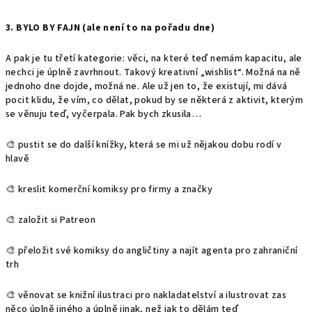
3. BYLO BY FAJN (ale není to na pořadu dne)
A pak je tu třetí kategorie: věci, na které teď nemám kapacitu, ale
nechci je úplně zavrhnout. Takový kreativní „wishlist“. Možná na ně
jednoho dne dojde, možná ne. Ale už jen to, že existují, mi dává
pocit klidu, že vím, co dělat, pokud by se některá z aktivit, kterým
se věnuju teď, vyčerpala. Pak bych zkusila…
🎨 pustit se do další knížky, která se mi už nějakou dobu rodí v
hlavě
🎨 kreslit komerční komiksy pro firmy a značky
🎨 založit si Patreon
🎨 přeložit své komiksy do angličtiny a najít agenta pro zahraniční
trh
🎨 věnovat se knižní ilustraci pro nakladatelství a ilustrovat zas
něco úplně jiného a úplně jinak, než jak to dělám teď